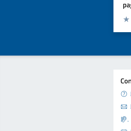
pa
Valut
Valu
Con