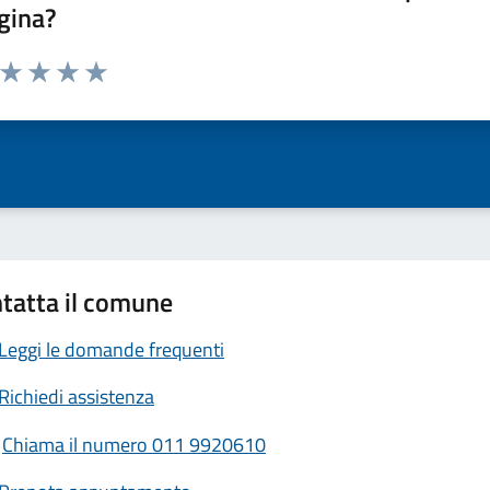
gina?
a da 1 a 5 stelle la pagina
ta 1 stelle su 5
Valuta 2 stelle su 5
Valuta 3 stelle su 5
Valuta 4 stelle su 5
Valuta 5 stelle su 5
tatta il comune
Leggi le domande frequenti
Richiedi assistenza
Chiama il numero 011 9920610