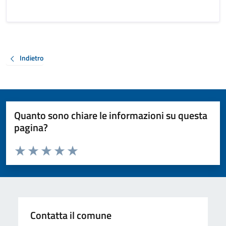
Indietro
Quanto sono chiare le informazioni su questa
pagina?
Valuta da 1 a 5 stelle la pagina
Valuta 1 stelle su 5
Valuta 2 stelle su 5
Valuta 3 stelle su 5
Valuta 4 stelle su 5
Valuta 5 stelle su 5
Contatta il comune