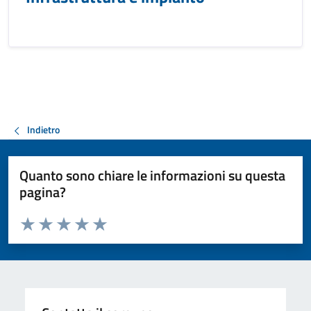
Indietro
Quanto sono chiare le informazioni su questa
pagina?
Valuta da 1 a 5 stelle la pagina
Valuta 1 stelle su 5
Valuta 2 stelle su 5
Valuta 3 stelle su 5
Valuta 4 stelle su 5
Valuta 5 stelle su 5