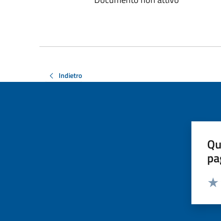
Indietro
Qu
pa
Valut
Valu