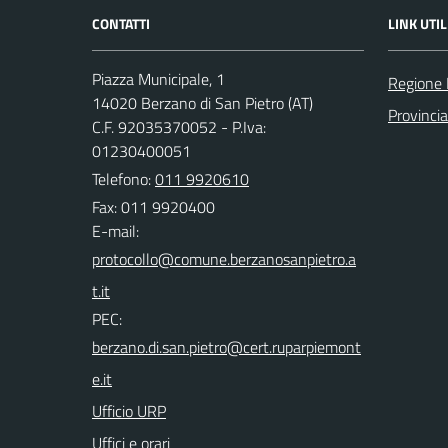
CONTATTI
LINK UTIL
Piazza Municipale, 1
Regione
14020 Berzano di San Pietro (AT)
Provincia
C.F. 92035370052 - P.Iva:
01230400051
Telefono:
011 9920610
Fax: 011 9920400
E-mail:
PEC:
Ufficio URP
Uffici e orari