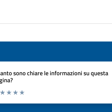
anto sono chiare le informazioni su questa
gina?
a da 1 a 5 stelle la pagina
ta 1 stelle su 5
Valuta 2 stelle su 5
Valuta 3 stelle su 5
Valuta 4 stelle su 5
Valuta 5 stelle su 5