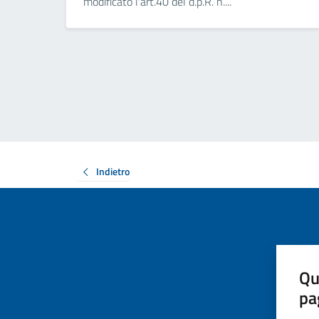
modificato l'art.40 del d.p.R. n....
Indietro
Qu
pa