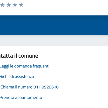
a da 1 a 5 stelle la pagina
ta 1 stelle su 5
Valuta 2 stelle su 5
Valuta 3 stelle su 5
Valuta 4 stelle su 5
Valuta 5 stelle su 5
tatta il comune
Leggi le domande frequenti
Richiedi assistenza
Chiama il numero 011 9920610
Prenota appuntamento