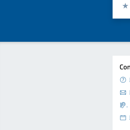
Valut
Valu
Con