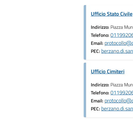
Ufficio Stato Civile
Indirizzo:
Piazza Muni
0119920
Telefono:
protocollo@c
Email:
berzano.di.sa
PEC:
Ufficio Cimiteri
Indirizzo:
Piazza Muni
0119920
Telefono:
protocollo@c
Email:
berzano.di.sa
PEC: