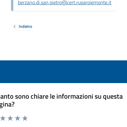
berzano.di.san.pietro@cert.ruparpiemonte.it
Indietro
anto sono chiare le informazioni su questa
gina?
a da 1 a 5 stelle la pagina
ta 1 stelle su 5
Valuta 2 stelle su 5
Valuta 3 stelle su 5
Valuta 4 stelle su 5
Valuta 5 stelle su 5